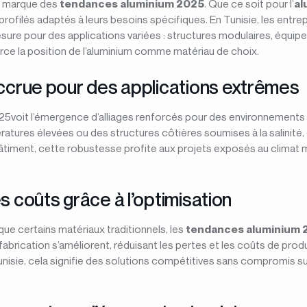
re marque des
tendances aluminium 2025
. Que ce soit pour l’
al
 profilés adaptés à leurs besoins spécifiques. En Tunisie, les ent
ure pour des applications variées : structures modulaires, équip
force la position de l’aluminium comme matériau de choix.
accrue pour des applications extrêmes
25voit l’émergence d’alliages renforcés pour des environnements
tures élevées ou des structures côtières soumises à la salinité,
timent, cette robustesse profite aux projets exposés au climat mé
s coûts grâce à l’optimisation
que certains matériaux traditionnels, les
tendances aluminium 
abrication s’améliorent, réduisant les pertes et les coûts de prod
Tunisie, cela signifie des solutions compétitives sans compromis sur