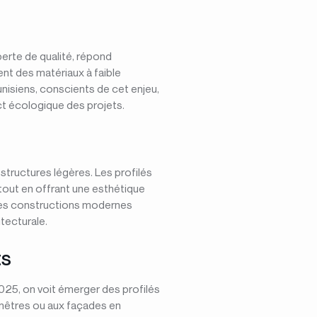
 perte de qualité, répond
ient des matériaux à faible
isiens, conscients de cet enjeu,
act écologique des projets.
structures légères. Les profilés
e tout en offrant une esthétique
 les constructions modernes
itecturale.
ts
25, on voit émerger des profilés
nêtres ou aux façades en