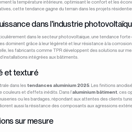
ent la température intérieure, optimisant le confort et les écono
atives, cette tendance gagne du terrain dans les projets résidenti
issance dans l’industrie photovoltaïq
rticulièrement dans le secteur photovoltaïque, une tendance fort
s dominent grâce à leur légèreté et leur résistance à la corrosion. 
helle, les fabricants comme TPR développent des solutions sur m
d’installations intégrées aux bâtiments.
é et texturé
trale dans les
tendances aluminium 2025
. Les finitions anodi
e couleurs et d’effets inédits. Dans l’
aluminium bâtiment
, ces o
enuiseries ou les bardages, répondant aux attentes des clients tun
méliorent aussi la résistance des composants aux agressions extéri
tions sur mesure