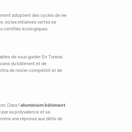
timent adoptent des cycles de vie
 où les initiatives vertes se
ou certifiés écologiques.
bles de vous guider. En Tunisie,
soins du bâtiment et de
ettra de rester compétitif et de
on. Dans l’
aluminium bâtiment
,
ille par sa polyvalence et sa
 comme une réponse aux défis de