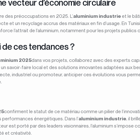
me vecteur d’économie circulaire
tre des préoccupations en 2025. L’
aluminium industrie
et le bâ
te et un recyclage accrus des matériaux en fin d’usage. En Tunisie,
rce l’attrait de l’aluminium, notamment pour les projets publics 
i de ces tendances ?
uminium 2025
dans vos projets, collaborez avec des experts capa
 savoir-faire local et des solutions innovantes adaptées aux be
tecte, industriel ou promoteur, anticiper ces évolutions vous perm
.
25
confirment le statut de ce matériau comme un pilier de l’innovati
es performances énergétiques. Dans l’
aluminium industrie
, il br
cteur est porté par des leaders visionnaires, l’aluminium s’impose
té et créativité.