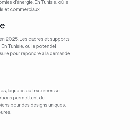
mies d’énergie. En Tunisie, où le
els et commerciaux.
ue
e en 2025. Les cadres et supports
En Tunisie, où le potentiel
esure pour répondre à la demande
sées, laquées ou texturées se
ptions permettent de
isiens pour des designs uniques.
eures.