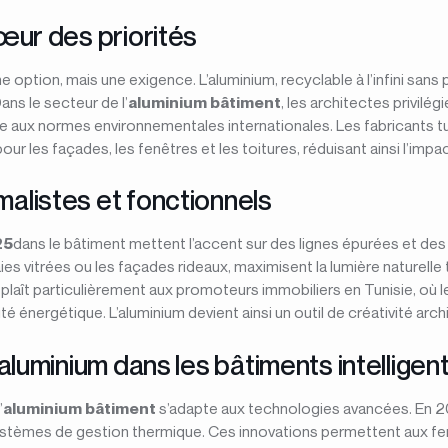
cœur des priorités
ne option, mais une exigence. L’aluminium, recyclable à l’infini sans
ns le secteur de l’
aluminium bâtiment
, les architectes privilég
aux normes environnementales internationales. Les fabricants tun
our les façades, les fenêtres et les toitures, réduisant ainsi l’imp
malistes et fonctionnels
25
dans le bâtiment mettent l’accent sur des lignes épurées et des 
baies vitrées ou les façades rideaux, maximisent la lumière naturell
laît particulièrement aux promoteurs immobiliers en Tunisie, où
ité énergétique. L’aluminium devient ainsi un outil de créativité arch
l’aluminium dans les bâtiments intelligen
’
aluminium bâtiment
s’adapte aux technologies avancées. En 20
ystèmes de gestion thermique. Ces innovations permettent aux fe