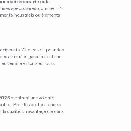
uminium industrie
ou le
reprises spécialisées, comme TPR,
ements industriels ou éléments
 exigeants. Que ce soit pour des
 ces avancées garantissent une
diterranéen tunisien, où la
2025
montrent une volonté
uction. Pour les professionnels
 la qualité, un avantage clé dans