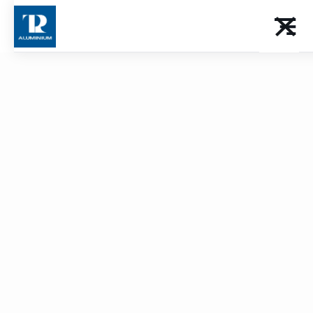
Solutions pour industriel
TPR au service de
l'industrie
Des solutions techniques de haute précision pour
optimiser vos processus industriels et innover dans
votre secteur d'activité.
Lire la suite