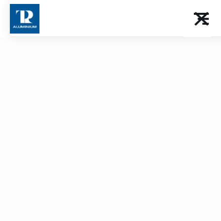
l’aluminium
Depuis 1978, TPR conçoit et fabrique des profilés
aluminium sur mesure pour le bâtiment, l’industrie et
bien plus encore. Découvrez des solutions
techniques et esthétiques qui s’exportent dans le
monde entier.
Nous contacter