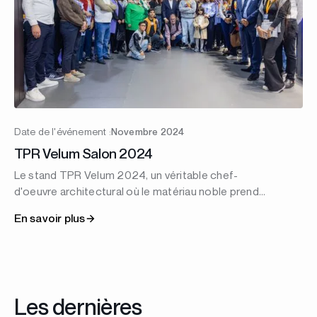
Date de l'événement :
Novembre 2024
TPR Velum Salon 2024
Le stand TPR Velum 2024, un véritable chef-
d'oeuvre architectural où le matériau noble prend
vie ! Imaginé par l’architecte visionnaire Rached
En savoir plus
Triki,ce stand repousse les limites ce stand
repousse les limites de l'innovation et du design.
Chaque détail a été méticuleusement pensé pour
offrir uneexpérience unique, alliant élégance,
fonctionnalité et modernité.
Les dernières