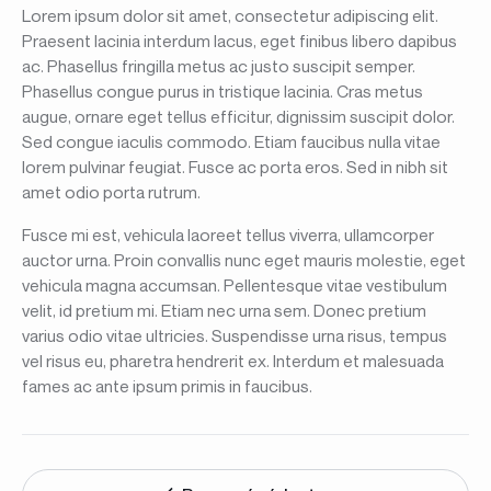
Lorem ipsum dolor sit amet, consectetur adipiscing elit.
Praesent lacinia interdum lacus, eget finibus libero dapibus
ac. Phasellus fringilla metus ac justo suscipit semper.
Phasellus congue purus in tristique lacinia. Cras metus
augue, ornare eget tellus efficitur, dignissim suscipit dolor.
Sed congue iaculis commodo. Etiam faucibus nulla vitae
lorem pulvinar feugiat. Fusce ac porta eros. Sed in nibh sit
amet odio porta rutrum.
Fusce mi est, vehicula laoreet tellus viverra, ullamcorper
auctor urna. Proin convallis nunc eget mauris molestie, eget
vehicula magna accumsan. Pellentesque vitae vestibulum
velit, id pretium mi. Etiam nec urna sem. Donec pretium
varius odio vitae ultricies. Suspendisse urna risus, tempus
vel risus eu, pharetra hendrerit ex. Interdum et malesuada
fames ac ante ipsum primis in faucibus.